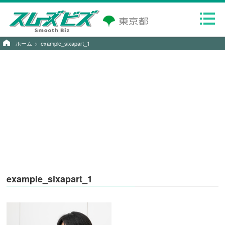
ホーム
example_sixapart_1
example_sixapart_1