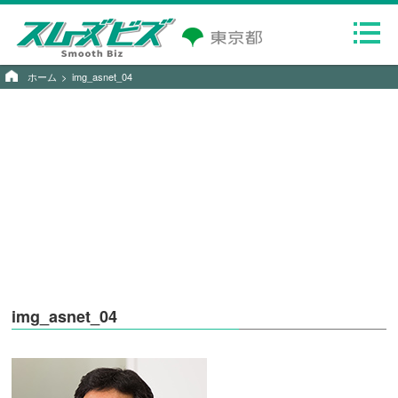
ホーム
img_asnet_04
img_asnet_04