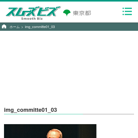
ホーム
img_committe01_03
img_committe01_03