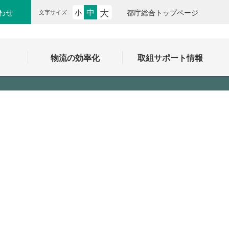
大
中
わせ
小
都庁総合トップページ
文字サイズ
ク
物流の効率化
取組サポート情報