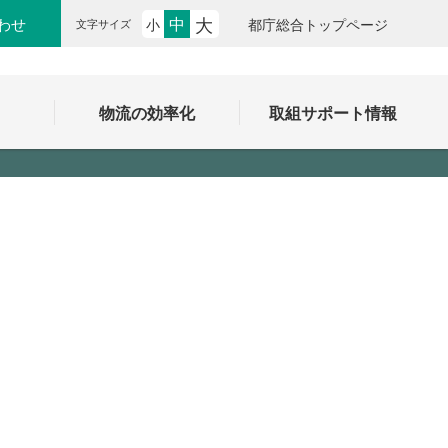
大
中
わせ
小
都庁総合トップページ
文字サイズ
ク
物流の効率化
取組サポート情報