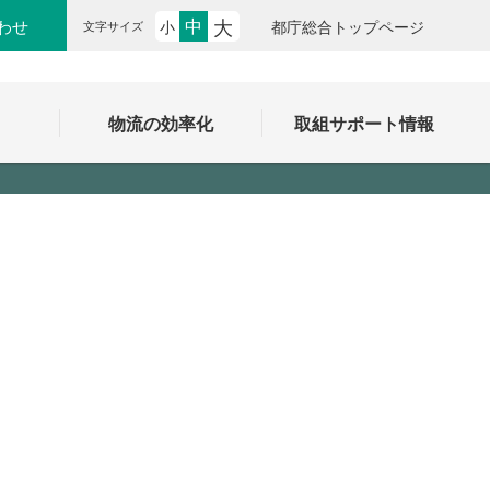
大
中
わせ
小
都庁総合トップページ
文字サイズ
ク
物流の効率化
取組サポート情報