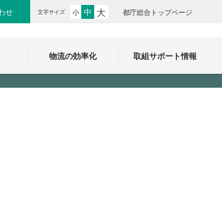
大
中
わせ
小
都庁総合トップページ
文字サイズ
ク
物流の効率化
取組サポート情報