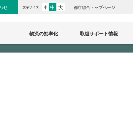
大
中
わせ
小
都庁総合トップページ
文字サイズ
ク
物流の効率化
取組サポート情報