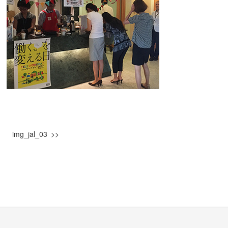
img_jal_03