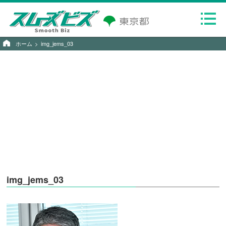
ホーム
img_jems_03
img_jems_03