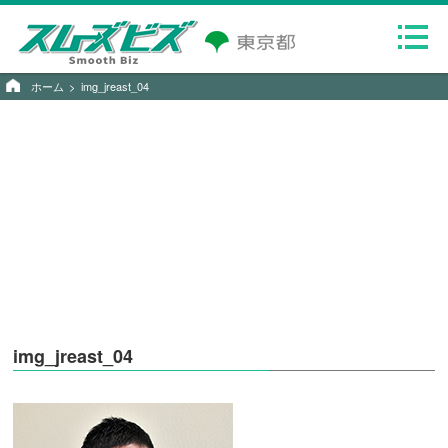
ホーム
img_jreast_04
img_jreast_04