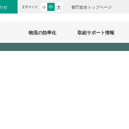
大
中
わせ
小
都庁総合トップページ
文字サイズ
ク
物流の効率化
取組サポート情報