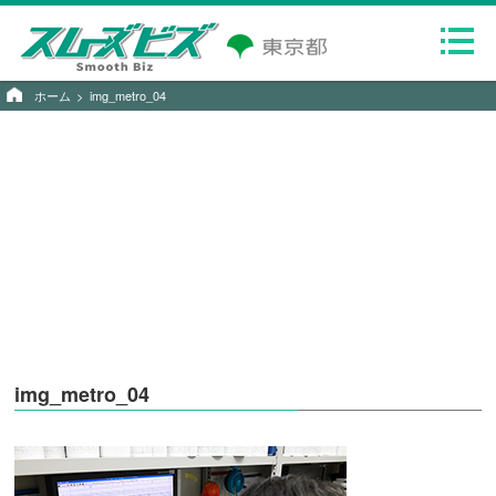
ホーム
img_metro_04
img_metro_04