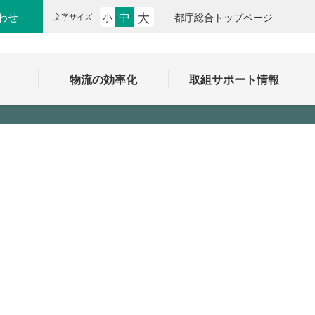
大
中
わせ
小
都庁総合トップページ
文字サイズ
ク
物流の効率化
取組サポート情報