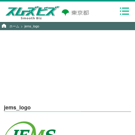
ホーム
jems_logo
jems_logo