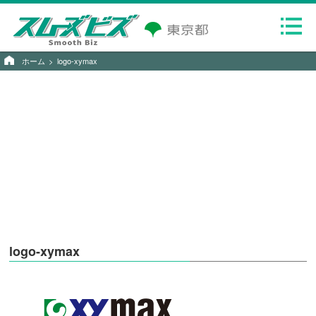
ホーム
logo-xymax
logo-xymax