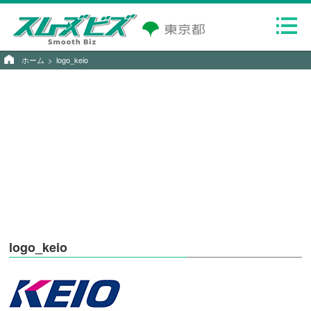
ホーム
logo_keio
logo_keio