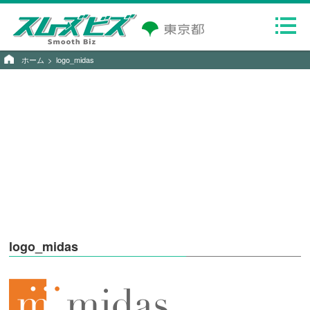
ホーム
logo_midas
logo_midas