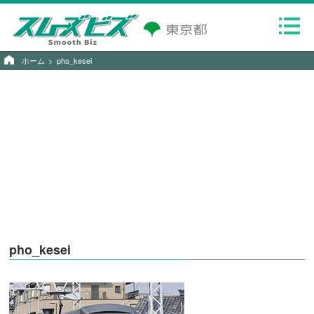
ホーム
pho_kesei
pho_kesei