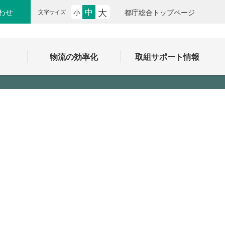
大
中
わせ
小
都庁総合トップページ
文字サイズ
ク
物流の効率化
取組サポート情報