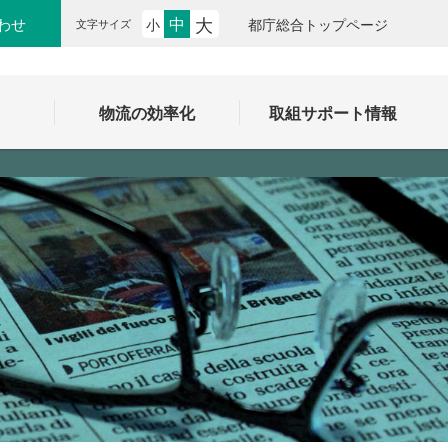
大
中
わせ
小
都庁総合トップページ
文字サイズ
ク
物流の効率化
取組サポート情報