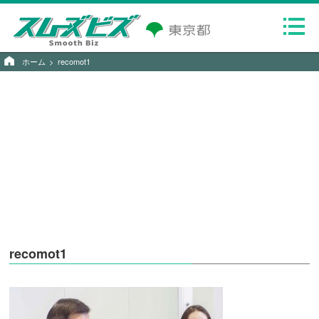
ホーム
recomot1
recomot1