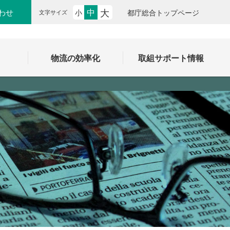
大
中
わせ
小
都庁総合トップページ
文字サイズ
ク
物流の効率化
取組サポート情報