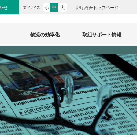
大
中
わせ
小
都庁総合トップページ
文字サイズ
ク
物流の効率化
取組サポート情報