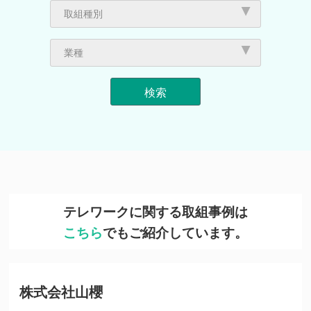
私と時差Biz
「新しい日常」における働き方
「スムーズビズ推進大賞」受賞企業・時差
インタビュー
取組事例
体験記
取組種別
Biz推進賞
人の流れ（テレワーク・時差出勤等）
物の流れ
普及啓発
業種
販売業
建設業
製造業
電気・ガス・熱供給・水道業
情報通信業
運輸業,郵便業
卸売業,小売業
金融業,保険業
不動産業,物品賃貸業
学術研究,専門・技術サービス業
生活関連サービス業,娯楽業
教育,学習支援業
医療,福祉
サービス業（他に分類されないもの）
公務
テレワークに関する取組事例は
こちら
でもご紹介しています。
株式会社山櫻