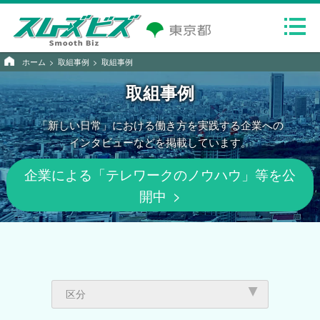
ホーム
取組事例
取組事例
取組事例
「新しい日常」における
働き方を実践する
企業への
インタビューなどを
掲載しています。
企業による「テレワークのノウハウ」等を公
開中
区分